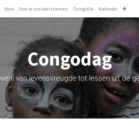
Visie
Hoe je ons kan steunen
Terugblik
Kalender
Congodag
ven: van levensvreugde tot lessen uit de g