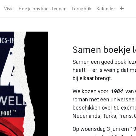
Visie
Hoe je ons kan steunen
Terugblik
Kalender
Samen boekje 
Samen een goed boek lezen
heeft — er is weinig dat m
bij elkaar brengt.
We kozen voor
1984
van
roman met een universeel
beschikken over 60 exempla
Nederlands, Turks, Frans, 
Op woensdag 3 juni om 19.