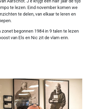
van Aarschot. J
e krijgt een half jaar de tijd
tempo te lezen. Eind november komen we
ichten te delen, van elkaar te leren en
iepen.
jn zonet begonnen 1984 in 9 talen te lezen
oost van Els en Nic zit de vlam erin.